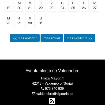
L
M
M
J
V
S
D
L
M
19
20
21
22
23
24
25
26
27
M
J
V
S
28
29
30
31
<< mes anterior
mes actual
mes siguiente >>
Ayuntamiento de Valdenebro
Plaza Mayor, 1
42313 - Valdenebro (Soria)
975 340 929
valdenebro@dipsoria.es