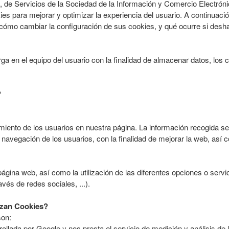
, de Servicios de la Sociedad de la Información y Comercio Electrónic
kies para mejorar y optimizar la experiencia del usuario. A continuac
b, cómo cambiar la configuración de sus cookies, y qué ocurre si desha
 en el equipo del usuario con la finalidad de almacenar datos, los 
?
miento de los usuarios en nuestra página. La información recogida se u
e navegación de los usuarios, con la finalidad de mejorar la web, así 
ágina web, así como la utilización de las diferentes opciones o servic
vés de redes sociales, ...).
izan Cookies?
son:
ollada por Google y nos presta el servicio de medición y análisis de 